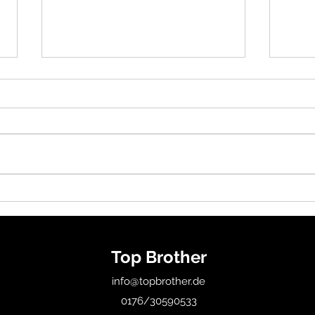
BJJ in Düsseldorf – Neue
Jiu J
Trainingszeiten ab dem
Erkr
05.05.2025 bei Top Brother
Unse
Erkrath
Trai
Top Brother
info@topbrother.de
0176/30590533