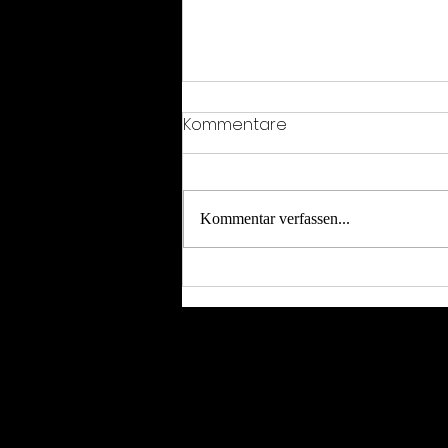
Kommentare
Kommentar verfassen...
Brazilian Jiu-Jitsu Düsseldorf:
Open Mat zur
Neueröffnung bei Top
Brother, 01.02.2026