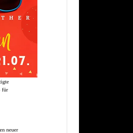
igte 
 für 
en neuer 