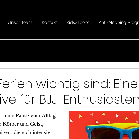
Unser Team
Kontakt
Kids/Teens
Anti-Mobbing Pro
rien wichtig sind: Eine
ive für BJJ-Enthusiaste
ur eine Pause vom Alltag 
ür Körper und Geist, 
igen, die sich intensiv 