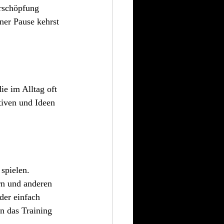
rschöpfung 
ner Pause kehrst 
e im Alltag oft 
iven und Ideen 
spielen. 
rn und anderen 
er einfach 
n das Training 