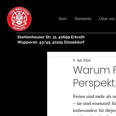
Start
Standorte
Über uns
Stahlenhauser Str. 31, 40699 Erkrath
Wupperstr. 43/45, 40219 Düsseldorf
9. Juli 2024
Warum Fe
Perspekt
Ferien sind mehr als n
– sie sind essenziell f
insbesondere für diejen