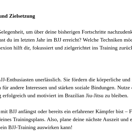
 und Zielsetzung
Gelegenheit, um über deine bisherigen Fortschritte nachzuden
ast du im letzten Jahr im BJJ erreicht? Welche Techniken möc
xion hilft dir, fokussiert und zielgerichtet ins Training zurü
BJJ-Enthusiasten unerlässlich. Sie fördern die körperliche und
 für andere Interessen und stärken soziale Bindungen. Nutze 
 erfolgreich und motiviert im Brazilian Jiu-Jitsu zu bleiben. 
 mit BJJ anfängst oder bereits ein erfahrener Kämpfer bist – F
deines Trainingsplans. Also, plane deine nächste Auszeit und e
 dein BJJ-Training auswirken kann!