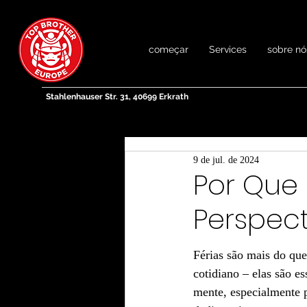
começar
Services
sobre nó
Stahlenhauser Str. 31, 40699 Erkrath
9 de jul. de 2024
Por Que 
Perspect
Férias são mais do qu
cotidiano – elas são es
mente, especialmente p