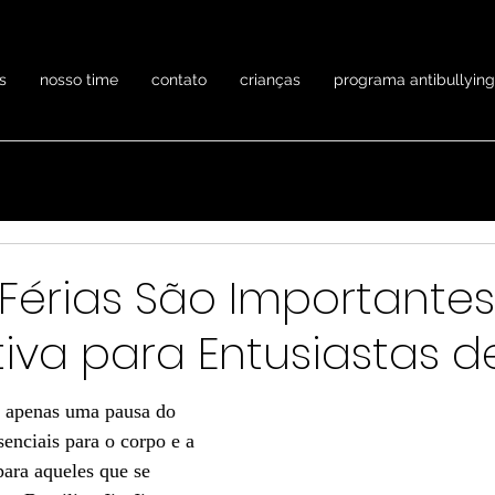
s
nosso time
contato
crianças
programa antibullying
Férias São Importante
iva para Entusiastas d
e apenas uma pausa do 
senciais para o corpo e a 
ara aqueles que se 