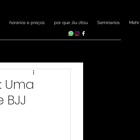
horários e preços
por que Jiu-Jitsu
Seminarios
Mehr
s: Uma
e BJJ