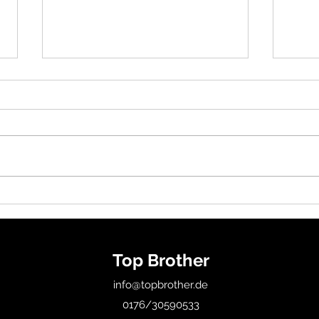
A Importância do Open
Nov
Mat no Brazilian Jiu-Jitsu
Monj
Erkr
BJJ.
Top Brother
Brazi
info@topbrother.de
0176/30590533