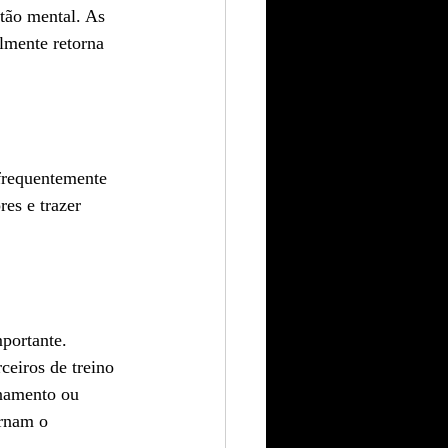
stão mental. As 
lmente retorna 
 frequentemente 
es e trazer 
portante. 
ceiros de treino 
namento ou 
rnam o 