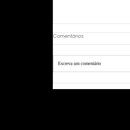
Comentários
Escreva um comentário
BJJ em Erkrath, perto de
Düsseldorf: Bem-vindo
Matheus Zimmermann –
Nosso Novo Faixa Preta 3º
Grau