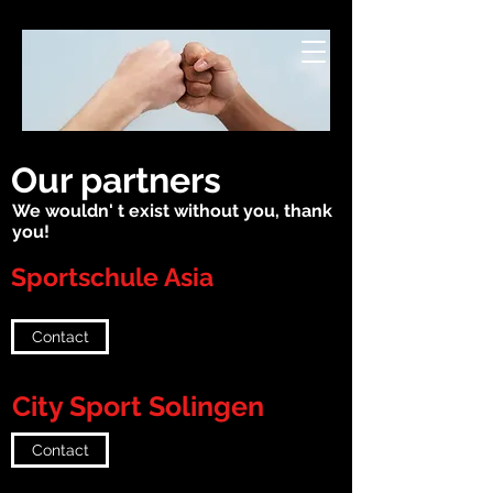
Stahlenhauser Str. 31, 40699 Erkrath
Our partners
We wouldn' t exist without you, thank
you!
Sportschule Asia
Contact
City Sport Solingen
Contact