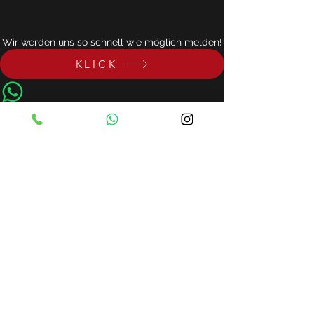
Wir werden uns so schnell wie möglich melden!
KLICK
Top Brother
info@topbrother.de
0176/
30590533
Impressum
|
Datenschutz
©2022 Topbrother Düsseldorf